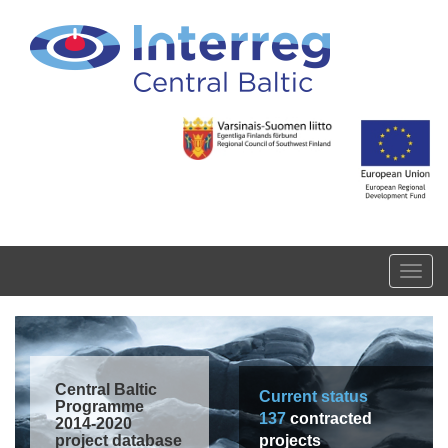
Skip to main content
Toggl
navig
Central Baltic
Current status
Programme
137
contracted
2014-2020
project database
projects