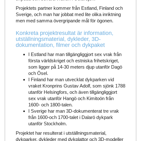
Projektets partner kommer från Estland, Finland och
Sverige, och man har jobbat med lite olika inriktning
men med samma övergripande mål för ögonen.
Konkreta projektresultat är information,
utställningsmaterial, dykleder, 3D-
dokumentation, filmer och dykpaket
I Estland har man tillgängliggjort sex vrak från
första världskriget och estniska frihetskriget,
som ligger på 14-30 meters djup utanför Dagö
och Ösel.
I Finland har man utvecklat dykparken vid
vraket Kronprins Gustav Adolf, som sjönk 1788
utanför Helsingfors, och även tillgängliggjort
sex vrak utanför Hangö och Kimitoön från
1600- och 1800-talen.
I Sverige har man 3D-dokumenterat tre vrak
från 1600-och 1700-talet i Dalarö dykpark
utanför Stockholm.
Projektet har resulterat i utställningsmaterial,
dykparker, dykleder med dykplattor och 3D-modeller