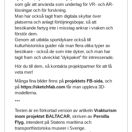
som går att använda som underlag för VR- och AR-
lösningar och för forskning.
Man har också tagit fram digitala skyltar över
platserna och anlagt förtöjningsbojar, så att
besökande fartyg inte i misstag ankrar i vraken och
förstör dem.
Genom att utbilda sportdykare också till
kulturhistoriska guider når man flera olika typer av
besökare - också de som inte dyker, och man har
tagit fram och utvecklat ”dykpaket” för intresserade.
Hör du till dem, så kontakta projektpartner för att få
veta mer!
Många fina bilder finns på
projektets FB-sida
, och
på
https://sketchfab.com
får man uppleva 3D-
modellerna.
***
Texten är en förkortad version av artikeln
Vrakturism
inom projektet BALTACAR
, skriven av
Pernilla
Flyg
, intendent på Statens maritima och
transporthistoriska museer i Sverige.