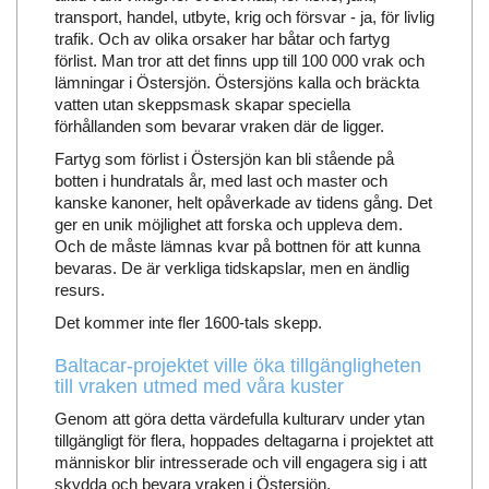
transport, handel, utbyte, krig och försvar - ja, för livlig
trafik. Och av olika orsaker har båtar och fartyg
förlist. Man tror att det finns upp till 100 000 vrak och
lämningar i Östersjön. Östersjöns kalla och bräckta
vatten utan skeppsmask skapar speciella
förhållanden som bevarar vraken där de ligger.
Fartyg som förlist i Östersjön kan bli stående på
botten i hundratals år, med last och master och
kanske kanoner, helt opåverkade av tidens gång. Det
ger en unik möjlighet att forska och uppleva dem.
Och de måste lämnas kvar på bottnen för att kunna
bevaras. De är verkliga tidskapslar, men en ändlig
resurs.
Det kommer inte fler 1600-tals skepp.
Baltacar-projektet ville öka tillgängligheten
till vraken utmed med våra kuster
Genom att göra detta värdefulla kulturarv under ytan
tillgängligt för flera, hoppades deltagarna i projektet att
människor blir intresserade och vill engagera sig i att
skydda och bevara vraken i Östersjön.