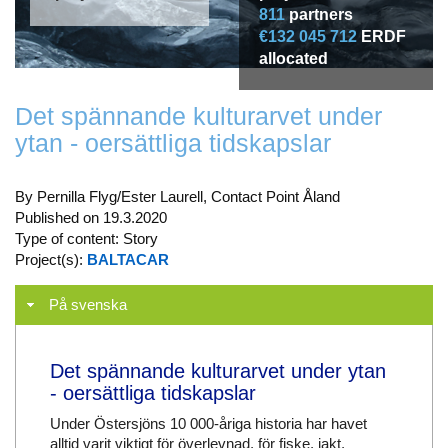
811
partners
€132 045 712
ERDF
allocated
Det spännande kulturarvet under
ytan - oersättliga tidskapslar
By Pernilla Flyg/Ester Laurell, Contact Point Åland
Published on 19.3.2020
Type of content: Story
Project(s):
BALTACAR
På svenska
Det spännande kulturarvet under ytan
- oersättliga tidskapslar
Under Östersjöns 10 000-åriga historia har havet
alltid varit viktigt för överlevnad, för fiske, jakt,